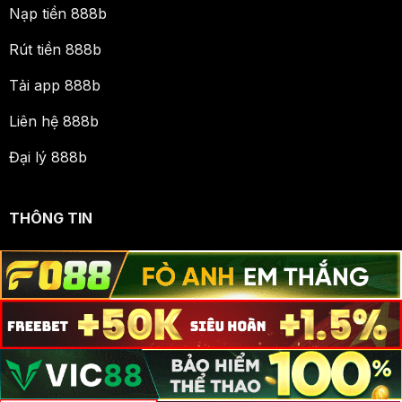
Nạp tiền 888b
Rút tiền 888b
Tải app 888b
Liên hệ 888b
Đại lý 888b
THÔNG TIN
Website: https://cnv.cn.com/
Số điện thoại: 0864 465 799
Email:
cnv.cn.com@gmail.com
Địa chỉ: 98 QL17, Phú Thị, Gia Lâm, Hà Nội, Việt Nam