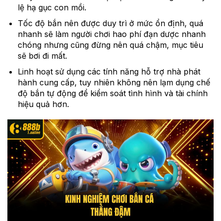
lệ hạ gục con mồi.
Tốc độ bắn nên được duy trì ở mức ổn định, quá
nhanh sẽ làm người chơi hao phí đạn dược nhanh
chóng nhưng cũng đừng nên quá chậm, mục tiêu
sẽ bơi đi mất.
Linh hoạt sử dụng các tính năng hỗ trợ nhà phát
hành cung cấp, tuy nhiên không nên lạm dụng chế
độ bắn tự động để kiểm soát tình hình và tài chính
hiệu quả hơn.