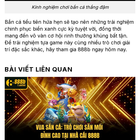
Kinh nghiệm chơi bắn cá thắng đậm
Bắn cá tiểu tiên hứa hẹn sẽ tạo nên những trải nghiệm
chinh phục biển xanh cực kỳ tuyệt vời, đồng thời
mang đến vô vàn cơ hội rinh thưởng khủng bất tận.
Để trải nghiệm tựa game này cùng nhiều trò chơi giải
trí đặc sắc khác, hãy tham gia 888b ngay hôm nay.
BÀI VIẾT LIÊN QUAN