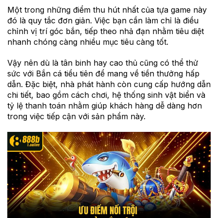
Một trong những điểm thu hút nhất của tựa game này
đó là quy tắc đơn giản. Việc bạn cần làm chỉ là điều
chỉnh vị trí góc bắn, tiếp theo nhả đạn nhằm tiêu diệt
nhanh chóng càng nhiều mục tiêu càng tốt.
Vậy nên dù là tân binh hay cao thủ cũng có thể thử
sức với Bắn cá tiểu tiên để mang về tiền thưởng hấp
dẫn. Đặc biệt, nhà phát hành còn cung cấp hướng dẫn
chi tiết, bao gồm cách chơi, hệ thống sinh vật biển và
tỷ lệ thanh toán nhằm giúp khách hàng dễ dàng hơn
trong việc tiếp cận với sản phẩm này.