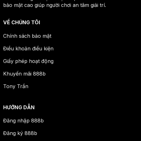
bảo mật cao giúp người chơi an tâm giải trí.
VỀ CHÚNG TÔI
Chính sách bảo mật
Điều khoản điều kiện
Giấy phép hoạt động
Khuyến mãi 888b
Tony Trần
HƯỚNG DẪN
Đăng nhập 888b
Đăng ký 888b