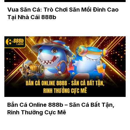
Vua Săn Cá: Trò Chơi Săn Mồi Đỉnh Cao
Tại Nhà Cái 888b
Bắn Cá Online 888b – Săn Cá Bất Tận,
Rinh Thưởng Cực Mê