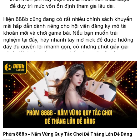
để duy trì mức vốn ổn định tham gia lâu dài.
Hiện 888b cũng đang có rất nhiều chính sách khuyến
mãi hấp dẫn dành riêng cho hội viên đăng ký mở tài
khoản mới và chơi game bài. Nếu bạn muốn trải
nghiệm tại đây, hãy nhanh tay mở nick để được hưởng
đầy đủ quyền lợi nhanh gọn, có những phút giây giải
trí và đổi thưởng ấn tượng nhất cùng với nền tảng
chúng tôi.
Xem thêm:
Lô Đề – Tham Gia Nhiều Hình Thức
Chơi Hấp Dẫn Tại 888b
Phỏm 888b – Nắm Vững Quy Tắc Chơi Để Thắng Lớn Dễ Dàng