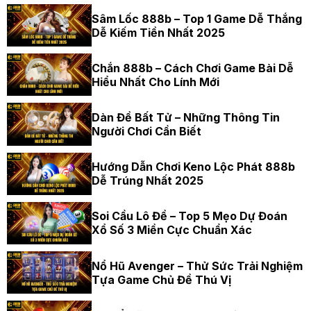
Sâm Lốc 888b – Top 1 Game Dễ Thắng
Dễ Kiếm Tiền Nhất 2025
Chắn 888b – Cách Chơi Game Bài Dễ
Hiểu Nhất Cho Lính Mới
Dàn Đề Bất Tử – Những Thông Tin
Người Chơi Cần Biết
Hướng Dẫn Chơi Keno Lộc Phát 888b
Dễ Trúng Nhất 2025
Soi Cầu Lô Đề – Top 5 Mẹo Dự Đoán
Xổ Số 3 Miền Cực Chuẩn Xác
Nổ Hũ Avenger – Thử Sức Trải Nghiệm
Tựa Game Chủ Đề Thú Vị