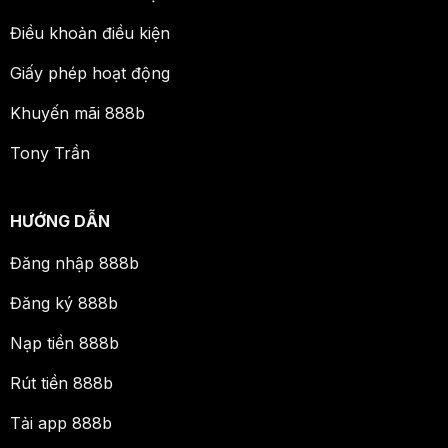
Điều khoản điều kiện
Giấy phép hoạt động
Khuyến mãi 888b
Tony Trần
HƯỚNG DẪN
Đăng nhập 888b
Đăng ký 888b
Nạp tiền 888b
Rút tiền 888b
Tải app 888b