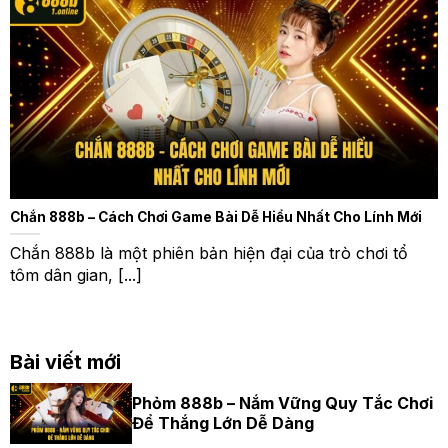
Chắn 888b – Cách Chơi Game Bài Dễ Hiểu Nhất Cho Lính Mới
Chắn 888b là một phiên bản hiện đại của trò chơi tổ
tôm dân gian, [...]
Bài viết mới
Phỏm 888b – Nắm Vững Quy Tắc Chơi
Để Thắng Lớn Dễ Dàng