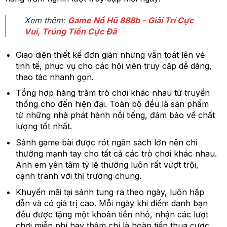
Xem thêm:
Game Nổ Hũ 888b – Giải Trí Cực
Vui, Trúng Tiền Cực Đã
Giao diện thiết kế đơn giản nhưng vẫn toát lên vẻ
tinh tế, phục vụ cho các hội viên truy cập dễ dàng,
thao tác nhanh gọn.
Tổng hợp hàng trăm trò chơi khác nhau từ truyền
thống cho đến hiện đại. Toàn bộ đều là sản phẩm
từ những nhà phát hành nổi tiếng, đảm bảo về chất
lượng tốt nhất.
Sảnh game bài được rót ngân sách lớn nên chi
thưởng mạnh tay cho tất cả các trò chơi khác nhau.
Anh em yên tâm tỷ lệ thưởng luôn rất vượt trội,
cạnh tranh với thị trường chung.
Khuyến mãi tại sảnh tung ra theo ngày, luôn hấp
dẫn và có giá trị cao. Mỗi ngày khi điểm danh bạn
đều được tặng một khoản tiền nhỏ, nhận các lượt
chơi miễn phí hay thậm chí là hoàn tiền thua cược