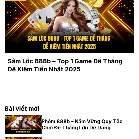
Sâm Lốc 888b – Top 1 Game Dễ Thắng
Dễ Kiếm Tiền Nhất 2025
Bài viết mới
Phỏm 888b – Nắm Vững Quy Tắc
Chơi Để Thắng Lớn Dễ Dàng