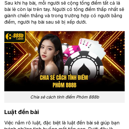
Sau khi hạ bài, mỗi người sẽ cộng tổng điểm tất cả lá
bài lẻ còn lại trên tay. Người có tổng điểm thấp nhất sẽ
giành chiến thắng và trong trường hợp có người bằng
điểm, người hạ bài sau sẽ bị xếp dưới.
Chia sẻ cách tính điểm Phỏm 888b
Luật đền bài
Việc nắm rõ luật, đặc biệt là luật đền bài sẽ giúp bạn
tránh những tình huống mất tiền oan. Dưới đây là