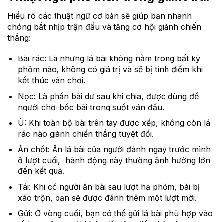
Hiểu rõ các thuật ngữ cơ bản sẽ giúp bạn nhanh
chóng bắt nhịp trận đấu và tăng cơ hội giành chiến
thắng:
Bài rác: Là những lá bài không nằm trong bất kỳ
phỏm nào, không có giá trị và sẽ bị tính điểm khi
kết thúc ván chơi.
Nọc: Là phần bài dư sau khi chia, được dùng để
người chơi bốc bài trong suốt ván đấu.
Ù: Khi toàn bộ bài trên tay được xếp, không còn lá
rác nào giành chiến thắng tuyệt đối.
Ăn chốt: Ăn lá bài của người đánh ngay trước mình
ở lượt cuối, hành động này thường ảnh hưởng lớn
đến kết quả.
Tái: Khi có người ăn bài sau lượt hạ phỏm, bài bị
xáo trộn, bạn sẽ được đánh thêm một lượt mới.
Gửi: Ở vòng cuối, bạn có thể gửi lá bài phù hợp vào