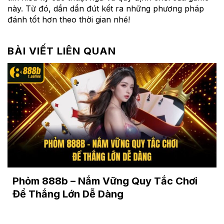
này. Từ đó, dần dần đút kết ra những phương pháp
đánh tốt hơn theo thời gian nhé!
BÀI VIẾT LIÊN QUAN
Phỏm 888b – Nắm Vững Quy Tắc Chơi
Để Thắng Lớn Dễ Dàng