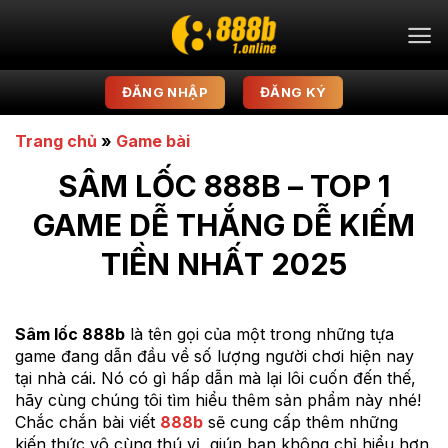
Bỏ
qua
nội
dung
ĐĂNG NHẬP
ĐĂNG KÝ
Trang chủ
»
Game bài
SÂM LỐC 888B – TOP 1
GAME DỄ THẮNG DỄ KIẾM
TIỀN NHẤT 2025
Sâm lốc 888b
là tên gọi của một trong những tựa
game đang dẫn đầu về số lượng người chơi hiện nay
tại nhà cái. Nó có gì hấp dẫn mà lại lôi cuốn đến thế,
hãy cùng chúng tôi tìm hiểu thêm sản phẩm này nhé!
Chắc chắn bài viết
888b
sẽ cung cấp thêm những
kiến thức vô cùng thú vị, giúp bạn không chỉ hiểu hơn