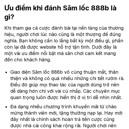
Ưu điểm khi đánh Sâm lốc 888b là
gì?
Khi tham gia cá cược đánh bài tại nền tảng của thương
hiệu, người chơi lúc nào cũng là một thượng đế đúng
nghĩa. Bạn không cần lo lắng bất kỳ một điều gì, phần
còn lại đã được website hỗ trợ tận tình. Dưới đây là
một vài ưu điểm nổi bật mà sân chơi cam kết mang
đến cho khách hàng.
Giao diện Sâm lốc 888b vô cùng thuận mắt, thân
thiện và không có quá nhiều những chi tiết rườm rà.
Điều đó giúp mọi thao tác của người dùng trở nên
dễ dàng hơn chỉ với vài cú nhấp. Các chuyên mục
quan trọng luôn được hiển thị ở vị trí dễ nhìn nhất.
Đa dạng nhiều chương trình khuyến mãi từ chào
mừng thành viên mới, tặng thưởng nạp lại. Hay mới
đây nhất là chính sách hoàn trả tiền cược cũng
được nhà cái công khai rộng rãi. Người chơi nên