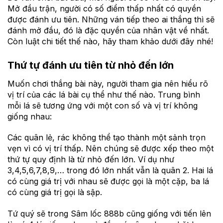
Mở đầu trận, người có số điểm thấp nhất có quyền
được đánh ưu tiên. Những ván tiếp theo ai thắng thì sẽ
đánh mở đầu, đó là đặc quyền của nhân vật về nhất.
Còn luật chi tiết thế nào, hãy tham khảo dưới đây nhé!
Thứ tự đánh ưu tiên từ nhỏ đến lớn
Muốn chơi thắng bài này, người tham gia nên hiểu rõ
vị trí của các lá bài cụ thể như thế nào. Trung bình
mỗi lá sẽ tương ứng với một con số và vị trí không
giống nhau:
Các quân lẻ, rác không thể tạo thành một sảnh trọn
vẹn vì có vị trí thấp. Nên chúng sẽ được xếp theo một
thứ tự quy định là từ nhỏ đến lớn. Ví dụ như
3,4,5,6,7,8,9,… trong đó lớn nhất vẫn là quân 2. Hai lá
có cùng giá trị với nhau sẽ được gọi là một cặp, ba lá
có cùng giá trị gọi là sập.
Tứ quý sẽ trong Sâm lốc 888b cũng giống với tiến lên