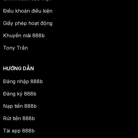
Điều khoản điều kiện
Giấy phép hoạt động
Khuyến mãi 888b
Tony Trần
HƯỚNG DẪN
Đăng nhập 888b
Đăng ký 888b
Nạp tiền 888b
Rút tiền 888b
Tải app 888b