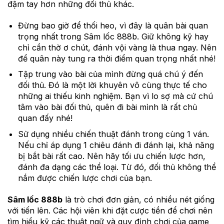
đậm tay hơn những đối thủ khác.
Đừng bao giờ để thối heo, vì đây là quân bài quan
trọng nhất trong Sâm lốc 888b. Giữ không kỹ hay
chỉ cần thờ ơ chút, đánh vội vàng là thua ngay. Nên
để quân này tung ra thời điểm quan trọng nhất nhé!
Tập trung vào bài của mình đừng quá chú ý đến
đối thủ. Đó là một lời khuyên vô cùng thực tế cho
những ai thiếu kinh nghiệm. Bạn vì lo sợ mà cứ chú
tâm vào bài đối thủ, quên đi bài mình là rất chủ
quan đấy nhé!
Sử dụng nhiều chiến thuật đánh trong cùng 1 ván.
Nếu chỉ áp dụng 1 chiêu đánh đi đánh lại, khả năng
bị bắt bài rất cao. Nên hãy tối ưu chiến lược hơn,
đánh đa dạng các thể loại. Từ đó, đối thủ không thể
nắm được chiến lược chơi của bạn.
Sâm lốc 888b
là trò chơi đơn giản, có nhiều nét giống
với tiến lên. Các hội viên khi đặt cược tiền để chơi nên
tìm hiểu kỹ các thuật ngữ và quy định chơi của game