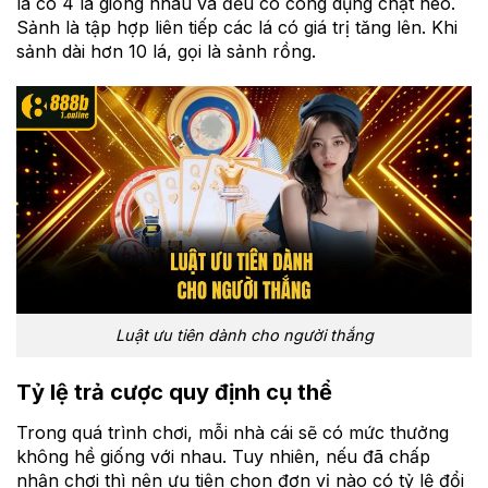
là có 4 lá giống nhau và đều có công dụng chặt heo.
Sảnh là tập hợp liên tiếp các lá có giá trị tăng lên. Khi
sảnh dài hơn 10 lá, gọi là sảnh rồng.
Luật ưu tiên dành cho người thắng
Tỷ lệ trả cược quy định cụ thể
Trong quá trình chơi, mỗi nhà cái sẽ có mức thưởng
không hề giống với nhau. Tuy nhiên, nếu đã chấp
nhận chơi thì nên ưu tiên chọn đơn vị nào có tỷ lệ đổi