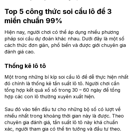
Top 5 công thức soi cầu lô đề 3
miền chuẩn 99%
Hiện nay, người chơi có thể áp dụng nhiều phương
pháp soi cầu dự đoán khác nhau. Dưới đây là một số
cách thức đơn giản, phổ biến và được giới chuyên gia
đánh giá cao.
Thống kê lô tô
Một trong những bí kíp soi cầu lô đề dễ thực hiện nhất
đó chính là thống kê tần suất lô tô. Người chơi cần
tổng hợp kết quả xổ số trong 30 – 60 ngày để tổng
hợp các con lô thường xuyên xuất hiện.
Sau đó vào tiền đầu tư cho những bộ số có lượt về
nhiều nhất trong khoảng thời gian này là được. Theo
chuyên gia đánh giá, tần suất lô tô này khá chuẩn
xác, người tham gia có thể tin tưởng và đầu tư theo.