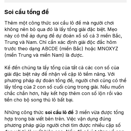
Soi cầu tổng đề
Thêm một công thức soi cầu lô đề mà người chơi
không nên bỏ qua đó là lấy tổng giải đặc biệt. Mẹo
này có thể áp dụng để dự đoán xổ số cả 3 miền Bắc,
Trung và Nam. Chỉ cần xác định giải độc đắc hôm
trước theo dạng ABCDE (miền Bắc) hoặc MNOXYZ
(miền Trung và miền Nam) là được.
Kế đến chúng ta lấy tổng của tất cả các con số của
giải đặc biệt này để nhận về cặp lô tiềm năng. Với
phương pháp dự đoán tổng đề, người chơi cũng có thể
lấy tổng của 2 con số cuối cùng trong giải. Nếu muốn
chắc chắn hơn, hãy kết hợp thêm con số lộn rồi vào
tiền cho bộ song thủ lô bất bại.
Những công thức
soi cầu lô đề
3 miền vừa được tổng
hợp trong bài viết bên trên. Việc vận dụng đúng
phương pháp giúp người chơi tìm được nhiều cặp số