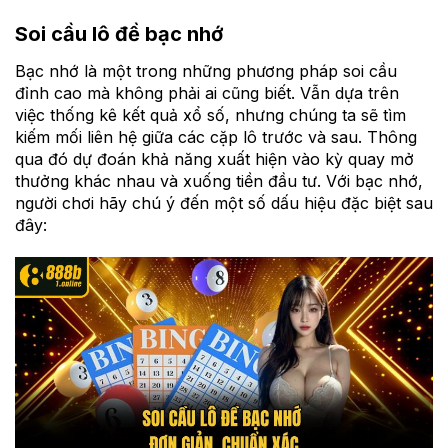
Soi cầu lô đề bạc nhớ
Bạc nhớ là một trong những phương pháp soi cầu
đỉnh cao mà không phải ai cũng biết. Vẫn dựa trên
việc thống kê kết quả xổ số, nhưng chúng ta sẽ tìm
kiếm mối liên hệ giữa các cặp lô trước và sau. Thông
qua đó dự đoán khả năng xuất hiện vào kỳ quay mở
thưởng khác nhau và xuống tiền đầu tư. Với bạc nhớ,
người chơi hãy chú ý đến một số dấu hiệu đặc biệt sau
đây: