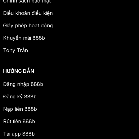
Chính sách bảo mật
Điều khoản điều kiện
Giấy phép hoạt động
Khuyến mãi 888b
Tony Trần
HƯỚNG DẪN
Đăng nhập 888b
Đăng ký 888b
Nạp tiền 888b
Rút tiền 888b
Tải app 888b