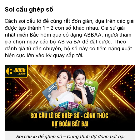
Soi cầu ghép số
Cách soi cầu lô đề cũng rất đơn giản, dựa trên các giải
được tạo thành 1 – 2 con số khác nhau. Giả sử giải
nhất miền Bắc hôm qua có dạng ABBAA, người tham
gia chọn ngay các bộ AB và BA để đặt cược. Theo
đánh giá từ dân chuyên, bộ số này có tiềm năng xuất
hiện cực lớn vào kỳ quay sắp tới.
Soi cầu lô đề ghép số – Công thức dự đoán bất bại