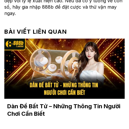
đẹp với tỷ lệ xuất hiện cao. Nếu đã có ý tưởng về con
số, hãy gia nhập 888b để đặt cược và thử vận may
ngay.
BÀI VIẾT LIÊN QUAN
Dàn Đề Bất Tử – Những Thông Tin Người
Chơi Cần Biết