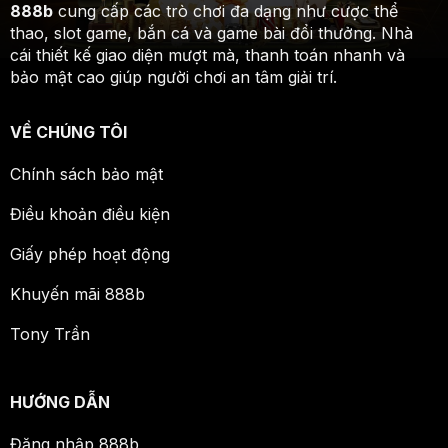
888b
cung cấp các trò chơi đa dạng như cược thể
thao, slot game, bắn cá và game bài đổi thưởng. Nhà
cái thiết kế giao diện mượt mà, thanh toán nhanh và
bảo mật cao giúp người chơi an tâm giải trí.
VỀ CHÚNG TÔI
Chính sách bảo mật
Điều khoản điều kiện
Giấy phép hoạt động
Khuyến mãi 888b
Tony Trần
HƯỚNG DẪN
Đăng nhập 888b