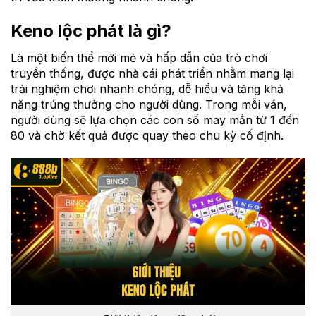
Keno lộc phát là gì?
Là một biến thể mới mẻ và hấp dẫn của trò chơi
truyền thống, được nhà cái phát triển nhằm mang lại
trải nghiệm chơi nhanh chóng, dễ hiểu và tăng khả
năng trúng thưởng cho người dùng. Trong mỗi ván,
người dùng sẽ lựa chọn các con số may mắn từ 1 đến
80 và chờ kết quả được quay theo chu kỳ cố định.