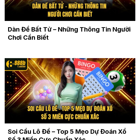
Dàn Đề Bất Tử – Những Thông Tin Người
Chơi Cần Biết
Soi Cầu Lô Đề – Top 5 Mẹo Dự Đoán Xổ
Số 3 Miền Cực Chuẩn Xác