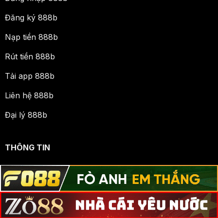
Đăng ký 888b
Nạp tiền 888b
Rút tiền 888b
Tải app 888b
Liên hệ 888b
Đại lý 888b
THÔNG TIN
Website: https://cnv.cn.com/
Số điện thoại: 0864 465 799
Email:
cnv.cn.com@gmail.com