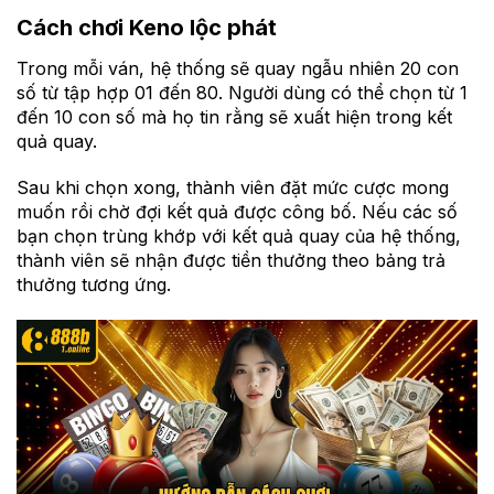
Cách chơi Keno lộc phát
Trong mỗi ván, hệ thống sẽ quay ngẫu nhiên 20 con
số từ tập hợp 01 đến 80. Người dùng có thể chọn từ 1
đến 10 con số mà họ tin rằng sẽ xuất hiện trong kết
quả quay.
Sau khi chọn xong, thành viên đặt mức cược mong
muốn rồi chờ đợi kết quả được công bố. Nếu các số
bạn chọn trùng khớp với kết quả quay của hệ thống,
thành viên sẽ nhận được tiền thưởng theo bảng trả
thưởng tương ứng.