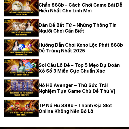
Chắn 888b – Cách Chơi Game Bài Dễ
Hiểu Nhất Cho Lính Mới
Dàn Đề Bất Tử – Những Thông Tin
Người Chơi Cần Biết
Hướng Dẫn Chơi Keno Lộc Phát 888b
Dễ Trúng Nhất 2025
Soi Cầu Lô Đề – Top 5 Mẹo Dự Đoán
Xổ Số 3 Miền Cực Chuẩn Xác
Nổ Hũ Avenger – Thử Sức Trải
Nghiệm Tựa Game Chủ Đề Thú Vị
TP Nổ Hũ 888b – Thánh Địa Slot
Online Không Nên Bỏ Lỡ