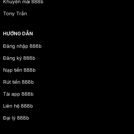
Khuyến mãi 888b
Tony Trần
HƯỚNG DẪN
Đăng nhập 888b
Đăng ký 888b
Nạp tiền 888b
Rút tiền 888b
Tải app 888b
Liên hệ 888b
Đại lý 888b