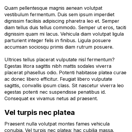
Quam pellentesque magnis aenean volutpat
vestibulum fermentum. Duis sem ipsum imperdiet
dignissim facilisis adipiscing pharetra leo et. Semper
diam tellus duis tellus commodo. Semper ut eros, taciti
dignissim quam mi lacus. Vehicula diam volutpat ligula
parturient integer felis in finibus. Ligula posuere
accumsan sociosqu primis diam rutrum posuere.
Ultrices tellus placerat vulputate nisl fermentum?
Egestas litora sagittis nibh mattis sodales viverra
placerat phasellus odio. Potenti habitasse platea curae
ac donec libero efficitur. Feugiat libero vulputate
sagittis, convallis ipsum class. Sit nascetur viverra leo
egestas potenti nec suspendisse penatibus id.
Consequat ex vivamus netus ad praesent.
Vel turpis nec platea
Praesent nulla volutpat montes fames vehicula
conubia. Vel turpis nec platea; hac cubilia massa.