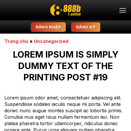
Bỏ
qua
nội
dung
ĐĂNG NHẬP
ĐĂNG KÝ
Trang chủ
»
Uncategorized
LOREM IPSUM IS SIMPLY
DUMMY TEXT OF THE
PRINTING POST #19
Lorem ipsum odor amet, consectetuer adipiscing elit.
Suspendisse sodales iaculis neque mi porta. Vel ante
donec nunc augue montes suscipit ac lobortis primis.
Conubia mus eget risus nullam fermentum leo. Non
platea pharetra tortor ullamcorper, ridiculus donec
ornare ante. Purus urna aliquam nullam pharetra