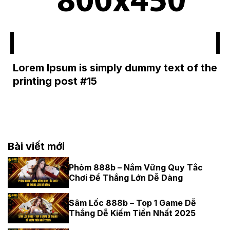
Lorem Ipsum is simply dummy text of the
printing post #15
Bài viết mới
Phỏm 888b – Nắm Vững Quy Tắc
Chơi Để Thắng Lớn Dễ Dàng
Sâm Lốc 888b – Top 1 Game Dễ
Thắng Dễ Kiếm Tiền Nhất 2025