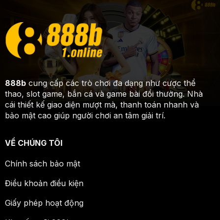
888b
cung cấp các trò chơi đa dạng như cược thể
thao, slot game, bắn cá và game bài đổi thưởng. Nhà
cái thiết kế giao diện mượt mà, thanh toán nhanh và
bảo mật cao giúp người chơi an tâm giải trí.
VỀ CHÚNG TÔI
Chính sách bảo mật
Điều khoản điều kiện
Giấy phép hoạt động